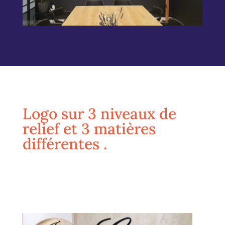
Logo sur 3 niveaux de
relief et 3 matières
différentes .