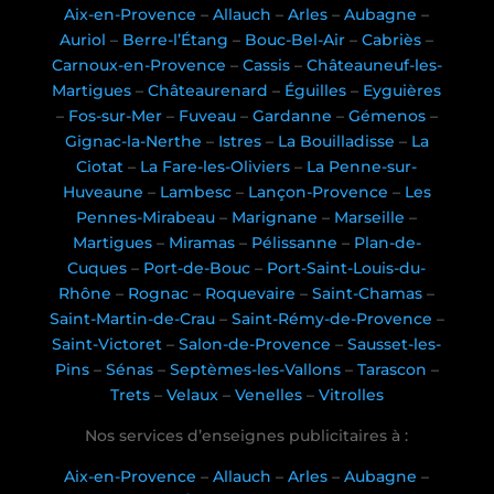
Aix-en-Provence
–
Allauch
–
Arles
–
Aubagne
–
Auriol
–
Berre-l’Étang
–
Bouc-Bel-Air
–
Cabriès
–
Carnoux-en-Provence
–
Cassis
–
Châteauneuf-les-
Martigues
–
Châteaurenard
–
Éguilles
–
Eyguières
–
Fos-sur-Mer
–
Fuveau
–
Gardanne
–
Gémenos
–
Gignac-la-Nerthe
–
Istres
–
La Bouilladisse
–
La
Ciotat
–
La Fare-les-Oliviers
–
La Penne-sur-
Huveaune
–
Lambesc
–
Lançon-Provence
–
Les
Pennes-Mirabeau
–
Marignane
–
Marseille
–
Martigues
–
Miramas
–
Pélissanne
–
Plan-de-
Cuques
–
Port-de-Bouc
–
Port-Saint-Louis-du-
Rhône
–
Rognac
–
Roquevaire
–
Saint-Chamas
–
Saint-Martin-de-Crau
–
Saint-Rémy-de-Provence
–
Saint-Victoret
–
Salon-de-Provence
–
Sausset-les-
Pins
–
Sénas
–
Septèmes-les-Vallons
–
Tarascon
–
Trets
–
Velaux
–
Venelles
–
Vitrolles
Nos services d’enseignes publicitaires à :
Aix-en-Provence
–
Allauch
–
Arles
–
Aubagne
–