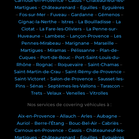
Carnoux-en-Provence
–
Cassis
–
Châteauneuf-les-
Martigues
–
Châteaurenard
–
Éguilles
–
Eyguières
–
Fos-sur-Mer
–
Fuveau
–
Gardanne
–
Gémenos
–
Gignac-la-Nerthe
–
Istres
–
La Bouilladisse
–
La
Ciotat
–
La Fare-les-Oliviers
–
La Penne-sur-
Huveaune
–
Lambesc
–
Lançon-Provence
–
Les
Pennes-Mirabeau
–
Marignane
–
Marseille
–
Martigues
–
Miramas
–
Pélissanne
–
Plan-de-
Cuques
–
Port-de-Bouc
–
Port-Saint-Louis-du-
Rhône
–
Rognac
–
Roquevaire
–
Saint-Chamas
–
Saint-Martin-de-Crau
–
Saint-Rémy-de-Provence
–
Saint-Victoret
–
Salon-de-Provence
–
Sausset-les-
Pins
–
Sénas
–
Septèmes-les-Vallons
–
Tarascon
–
Trets
–
Velaux
–
Venelles
–
Vitrolles
Nos services de covering véhicules à :
Aix-en-Provence
–
Allauch
–
Arles
–
Aubagne
–
Auriol
–
Berre-l’Étang
–
Bouc-Bel-Air
–
Cabriès
–
Carnoux-en-Provence
–
Cassis
–
Châteauneuf-les-
Martigues
–
Châteaurenard
–
Éguilles
–
Eyguières