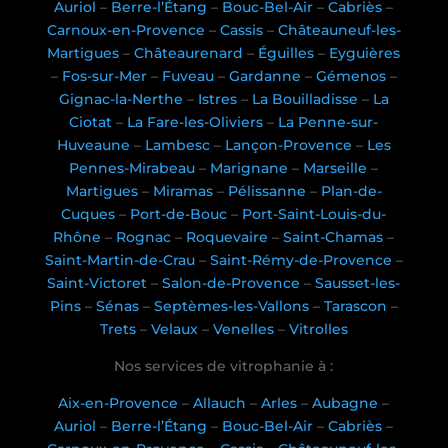
Auriol
–
Berre-l’Étang
–
Bouc-Bel-Air
–
Cabriès
–
Carnoux-en-Provence
–
Cassis
–
Châteauneuf-les-
Martigues
–
Châteaurenard
–
Éguilles
–
Eyguières
–
Fos-sur-Mer
–
Fuveau
–
Gardanne
–
Gémenos
–
Gignac-la-Nerthe
–
Istres
–
La Bouilladisse
–
La
Ciotat
–
La Fare-les-Oliviers
–
La Penne-sur-
Huveaune
–
Lambesc
–
Lançon-Provence
–
Les
Pennes-Mirabeau
–
Marignane
–
Marseille
–
Martigues
–
Miramas
–
Pélissanne
–
Plan-de-
Cuques
–
Port-de-Bouc
–
Port-Saint-Louis-du-
Rhône
–
Rognac
–
Roquevaire
–
Saint-Chamas
–
Saint-Martin-de-Crau
–
Saint-Rémy-de-Provence
–
Saint-Victoret
–
Salon-de-Provence
–
Sausset-les-
Pins
–
Sénas
–
Septèmes-les-Vallons
–
Tarascon
–
Trets
–
Velaux
–
Venelles
–
Vitrolles
Nos services de vitrophanie à :
Aix-en-Provence
–
Allauch
–
Arles
–
Aubagne
–
Auriol
–
Berre-l’Étang
–
Bouc-Bel-Air
–
Cabriès
–