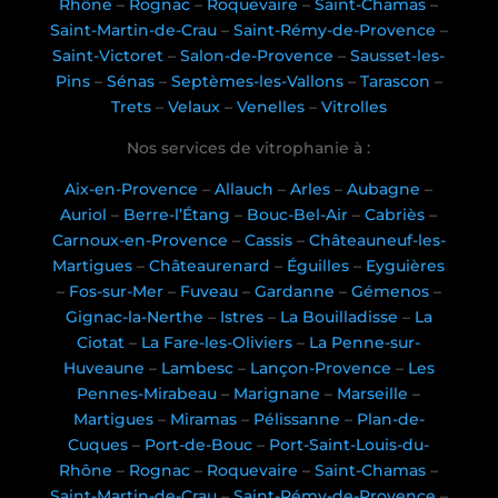
Rhône
–
Rognac
–
Roquevaire
–
Saint-Chamas
–
Saint-Martin-de-Crau
–
Saint-Rémy-de-Provence
–
Saint-Victoret
–
Salon-de-Provence
–
Sausset-les-
Pins
–
Sénas
–
Septèmes-les-Vallons
–
Tarascon
–
Trets
–
Velaux
–
Venelles
–
Vitrolles
Nos services de vitrophanie à :
Aix-en-Provence
–
Allauch
–
Arles
–
Aubagne
–
Auriol
–
Berre-l’Étang
–
Bouc-Bel-Air
–
Cabriès
–
Carnoux-en-Provence
–
Cassis
–
Châteauneuf-les-
Martigues
–
Châteaurenard
–
Éguilles
–
Eyguières
–
Fos-sur-Mer
–
Fuveau
–
Gardanne
–
Gémenos
–
Gignac-la-Nerthe
–
Istres
–
La Bouilladisse
–
La
Ciotat
–
La Fare-les-Oliviers
–
La Penne-sur-
Huveaune
–
Lambesc
–
Lançon-Provence
–
Les
Pennes-Mirabeau
–
Marignane
–
Marseille
–
Martigues
–
Miramas
–
Pélissanne
–
Plan-de-
Cuques
–
Port-de-Bouc
–
Port-Saint-Louis-du-
Rhône
–
Rognac
–
Roquevaire
–
Saint-Chamas
–
Saint-Martin-de-Crau
–
Saint-Rémy-de-Provence
–