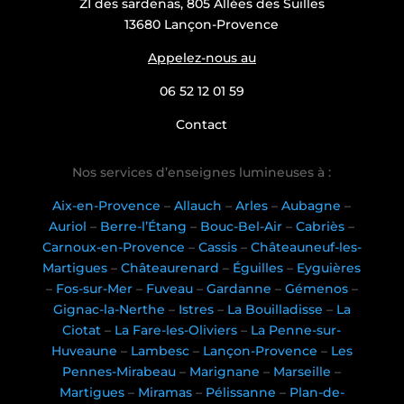
ZI des sardenas, 805 Allées des Suilles
13680 Lançon-Provence
Appelez-nous au
06 52 12 01 59
Contact
Nos services d’enseignes lumineuses à :
Aix-en-Provence
–
Allauch
–
Arles
–
Aubagne
–
Auriol
–
Berre-l’Étang
–
Bouc-Bel-Air
–
Cabriès
–
Carnoux-en-Provence
–
Cassis
–
Châteauneuf-les-
Martigues
–
Châteaurenard
–
Éguilles
–
Eyguières
–
Fos-sur-Mer
–
Fuveau
–
Gardanne
–
Gémenos
–
Gignac-la-Nerthe
–
Istres
–
La Bouilladisse
–
La
Ciotat
–
La Fare-les-Oliviers
–
La Penne-sur-
Huveaune
–
Lambesc
–
Lançon-Provence
–
Les
Pennes-Mirabeau
–
Marignane
–
Marseille
–
Martigues
–
Miramas
–
Pélissanne
–
Plan-de-