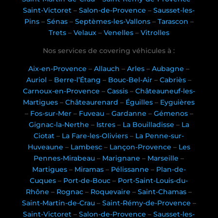
Saint-Victoret
–
Salon-de-Provence
–
Sausset-les-
Pins
–
Sénas
–
Septèmes-les-Vallons
–
Tarascon
–
Trets
–
Velaux
–
Venelles
–
Vitrolles
Nos services de covering véhicules à :
Aix-en-Provence
–
Allauch
–
Arles
–
Aubagne
–
Auriol
–
Berre-l’Étang
–
Bouc-Bel-Air
–
Cabriès
–
Carnoux-en-Provence
–
Cassis
–
Châteauneuf-les-
Martigues
–
Châteaurenard
–
Éguilles
–
Eyguières
–
Fos-sur-Mer
–
Fuveau
–
Gardanne
–
Gémenos
–
Gignac-la-Nerthe
–
Istres
–
La Bouilladisse
–
La
Ciotat
–
La Fare-les-Oliviers
–
La Penne-sur-
Huveaune
–
Lambesc
–
Lançon-Provence
–
Les
Pennes-Mirabeau
–
Marignane
–
Marseille
–
Martigues
–
Miramas
–
Pélissanne
–
Plan-de-
Cuques
–
Port-de-Bouc
–
Port-Saint-Louis-du-
Rhône
–
Rognac
–
Roquevaire
–
Saint-Chamas
–
Saint-Martin-de-Crau
–
Saint-Rémy-de-Provence
–
Saint-Victoret
–
Salon-de-Provence
–
Sausset-les-