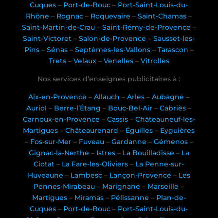
Cuques
–
Port-de-Bouc
–
Port-Saint-Louis-du-
Rhône
–
Rognac
–
Roquevaire
–
Saint-Chamas
–
Saint-Martin-de-Crau
–
Saint-Rémy-de-Provence
–
Saint-Victoret
–
Salon-de-Provence
–
Sausset-les-
Pins
–
Sénas
–
Septèmes-les-Vallons
–
Tarascon
–
Trets
–
Velaux
–
Venelles
–
Vitrolles
Nos services d’enseignes publicitaires à :
Aix-en-Provence
–
Allauch
–
Arles
–
Aubagne
–
Auriol
–
Berre-l’Étang
–
Bouc-Bel-Air
–
Cabriès
–
Carnoux-en-Provence
–
Cassis
–
Châteauneuf-les-
Martigues
–
Châteaurenard
–
Éguilles
–
Eyguières
–
Fos-sur-Mer
–
Fuveau
–
Gardanne
–
Gémenos
–
Gignac-la-Nerthe
–
Istres
–
La Bouilladisse
–
La
Ciotat
–
La Fare-les-Oliviers
–
La Penne-sur-
Huveaune
–
Lambesc
–
Lançon-Provence
–
Les
Pennes-Mirabeau
–
Marignane
–
Marseille
–
Martigues
–
Miramas
–
Pélissanne
–
Plan-de-
Cuques
–
Port-de-Bouc
–
Port-Saint-Louis-du-