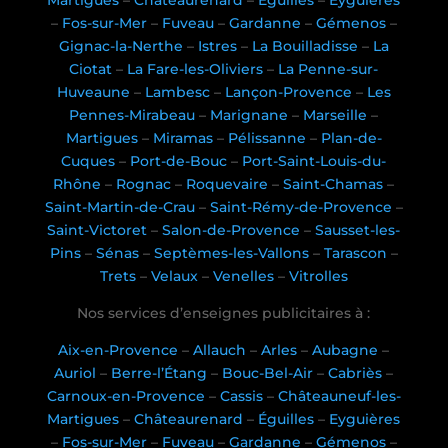
Martigues
–
Châteaurenard
–
Éguilles
–
Eyguières
–
Fos-sur-Mer
–
Fuveau
–
Gardanne
–
Gémenos
–
Gignac-la-Nerthe
–
Istres
–
La Bouilladisse
–
La
Ciotat
–
La Fare-les-Oliviers
–
La Penne-sur-
Huveaune
–
Lambesc
–
Lançon-Provence
–
Les
Pennes-Mirabeau
–
Marignane
–
Marseille
–
Martigues
–
Miramas
–
Pélissanne
–
Plan-de-
Cuques
–
Port-de-Bouc
–
Port-Saint-Louis-du-
Rhône
–
Rognac
–
Roquevaire
–
Saint-Chamas
–
Saint-Martin-de-Crau
–
Saint-Rémy-de-Provence
–
Saint-Victoret
–
Salon-de-Provence
–
Sausset-les-
Pins
–
Sénas
–
Septèmes-les-Vallons
–
Tarascon
–
Trets
–
Velaux
–
Venelles
–
Vitrolles
Nos services d’enseignes publicitaires à :
Aix-en-Provence
–
Allauch
–
Arles
–
Aubagne
–
Auriol
–
Berre-l’Étang
–
Bouc-Bel-Air
–
Cabriès
–
Carnoux-en-Provence
–
Cassis
–
Châteauneuf-les-
Martigues
–
Châteaurenard
–
Éguilles
–
Eyguières
–
Fos-sur-Mer
–
Fuveau
–
Gardanne
–
Gémenos
–