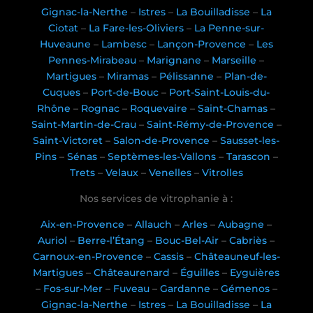
Gignac-la-Nerthe
–
Istres
–
La Bouilladisse
–
La
Ciotat
–
La Fare-les-Oliviers
–
La Penne-sur-
Huveaune
–
Lambesc
–
Lançon-Provence
–
Les
Pennes-Mirabeau
–
Marignane
–
Marseille
–
Martigues
–
Miramas
–
Pélissanne
–
Plan-de-
Cuques
–
Port-de-Bouc
–
Port-Saint-Louis-du-
Rhône
–
Rognac
–
Roquevaire
–
Saint-Chamas
–
Saint-Martin-de-Crau
–
Saint-Rémy-de-Provence
–
Saint-Victoret
–
Salon-de-Provence
–
Sausset-les-
Pins
–
Sénas
–
Septèmes-les-Vallons
–
Tarascon
–
Trets
–
Velaux
–
Venelles
–
Vitrolles
Nos services de vitrophanie à :
Aix-en-Provence
–
Allauch
–
Arles
–
Aubagne
–
Auriol
–
Berre-l’Étang
–
Bouc-Bel-Air
–
Cabriès
–
Carnoux-en-Provence
–
Cassis
–
Châteauneuf-les-
Martigues
–
Châteaurenard
–
Éguilles
–
Eyguières
–
Fos-sur-Mer
–
Fuveau
–
Gardanne
–
Gémenos
–
Gignac-la-Nerthe
–
Istres
–
La Bouilladisse
–
La