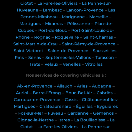
Ciotat
–
La Fare-les-Oliviers
–
La Penne-sur-
Huveaune
–
Lambesc
–
Lançon-Provence
–
Les
Pennes-Mirabeau
–
Marignane
–
Marseille
–
Martigues
–
Miramas
–
Pélissanne
–
Plan-de-
Cuques
–
Port-de-Bouc
–
Port-Saint-Louis-du-
Rhône
–
Rognac
–
Roquevaire
–
Saint-Chamas
–
Saint-Martin-de-Crau
–
Saint-Rémy-de-Provence
–
Saint-Victoret
–
Salon-de-Provence
–
Sausset-les-
Pins
–
Sénas
–
Septèmes-les-Vallons
–
Tarascon
–
Trets
–
Velaux
–
Venelles
–
Vitrolles
Nos services de covering véhicules à :
Aix-en-Provence
–
Allauch
–
Arles
–
Aubagne
–
Auriol
–
Berre-l’Étang
–
Bouc-Bel-Air
–
Cabriès
–
Carnoux-en-Provence
–
Cassis
–
Châteauneuf-les-
Martigues
–
Châteaurenard
–
Éguilles
–
Eyguières
–
Fos-sur-Mer
–
Fuveau
–
Gardanne
–
Gémenos
–
Gignac-la-Nerthe
–
Istres
–
La Bouilladisse
–
La
Ciotat
–
La Fare-les-Oliviers
–
La Penne-sur-