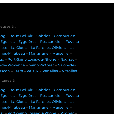
euses à :
tang
–
Bouc-Bel-Air
–
Cabriès
–
Carnoux-en-
–
Éguilles
–
Eyguières
–
Fos-sur-Mer
–
Fuveau
disse
–
La Ciotat
–
La Fare-les-Oliviers
–
La
nnes-Mirabeau
–
Marignane
–
Marseille
–
uc
–
Port-Saint-Louis-du-Rhône
–
Rognac
–
-de-Provence
–
Saint-Victoret
–
Salon-de-
ascon
–
Trets
–
Velaux
–
Venelles
–
Vitrolles
taires à :
tang
–
Bouc-Bel-Air
–
Cabriès
–
Carnoux-en-
–
Éguilles
–
Eyguières
–
Fos-sur-Mer
–
Fuveau
disse
–
La Ciotat
–
La Fare-les-Oliviers
–
La
nnes-Mirabeau
–
Marignane
–
Marseille
–
uc
–
Port-Saint-Louis-du-Rhône
–
Rognac
–