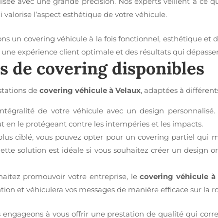
isée avec une grande précision. Nos experts veillent à ce qu
 valorise l’aspect esthétique de votre véhicule.
ns un covering véhicule à la fois fonctionnel, esthétique et d
r une expérience client optimale et des résultats qui dépassen
es de covering disponibles
tations de
covering véhicule à Velaux
, adaptées à différent
ntégralité de votre véhicule avec un design personnalisé.
t en le protégeant contre les intempéries et les impacts.
us ciblé, vous pouvez opter pour un covering partiel qui me
Cette solution est idéale si vous souhaitez créer un design o
aitez promouvoir votre entreprise, le
covering véhicule à
ention et véhiculera vos messages de manière efficace sur la r
us engageons à vous offrir une prestation de qualité qui corr