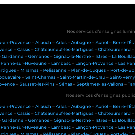
Nos services d’enseignes lumin
x-en-Provence
–
Allauch
–
Arles
–
Aubagne
–
Auriol
–
Berre-l’É
vence
–
Cassis
–
Châteauneuf-les-Martigues
–
Châteaurenard
–
Gardanne
–
Gémenos
–
Gignac-la-Nerthe
–
Istres
–
La Bouilla
Penne-sur-Huveaune
–
Lambesc
–
Lançon-Provence
–
Les Pe
rtigues
–
Miramas
–
Pélissanne
–
Plan-de-Cuques
–
Port-de-Bo
oquevaire
–
Saint-Chamas
–
Saint-Martin-de-Crau
–
Saint-Rémy
ovence
–
Sausset-les-Pins
–
Sénas
–
Septèmes-les-Vallons
–
Tar
Nos services d’enseignes publici
x-en-Provence
–
Allauch
–
Arles
–
Aubagne
–
Auriol
–
Berre-l’É
vence
–
Cassis
–
Châteauneuf-les-Martigues
–
Châteaurenard
–
Gardanne
–
Gémenos
–
Gignac-la-Nerthe
–
Istres
–
La Bouilla
Penne-sur-Huveaune
–
Lambesc
–
Lançon-Provence
–
Les Pe
rtigues
–
Miramas
–
Pélissanne
–
Plan-de-Cuques
–
Port-de-Bo