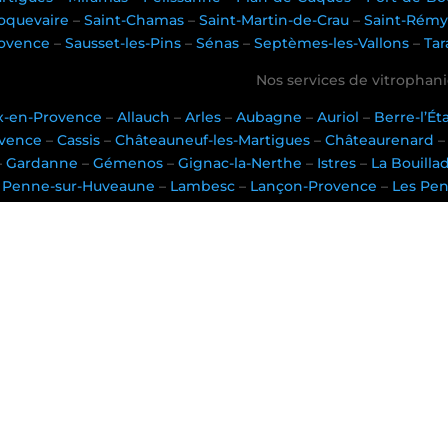
oquevaire
–
Saint-Chamas
–
Saint-Martin-de-Crau
–
Saint-Rémy
ovence
–
Sausset-les-Pins
–
Sénas
–
Septèmes-les-Vallons
–
Tar
Nos services de vitrophanie
x-en-Provence
–
Allauch
–
Arles
–
Aubagne
–
Auriol
–
Berre-l’É
vence
–
Cassis
–
Châteauneuf-les-Martigues
–
Châteaurenard
–
Gardanne
–
Gémenos
–
Gignac-la-Nerthe
–
Istres
–
La Bouilla
Penne-sur-Huveaune
–
Lambesc
–
Lançon-Provence
–
Les Pe
rtigues
–
Miramas
–
Pélissanne
–
Plan-de-Cuques
–
Port-de-Bo
oquevaire
–
Saint-Chamas
–
Saint-Martin-de-Crau
–
Saint-Rémy
ovence
–
Sausset-les-Pins
–
Sénas
–
Septèmes-les-Vallons
–
Tar
Nos services de covering véhic
x-en-Provence
–
Allauch
–
Arles
–
Aubagne
–
Auriol
–
Berre-l’É
vence
–
Cassis
–
Châteauneuf-les-Martigues
–
Châteaurenard
–
Gardanne
–
Gémenos
–
Gignac-la-Nerthe
–
Istres
–
La Bouilla
Penne-sur-Huveaune
–
Lambesc
–
Lançon-Provence
–
Les Pe
rtigues
–
Miramas
–
Pélissanne
–
Plan-de-Cuques
–
Port-de-Bo
oquevaire
–
Saint-Chamas
–
Saint-Martin-de-Crau
–
Saint-Rémy