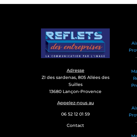
Ai
Pro
Adresse
Ma
ZI des sardenas, 805 Allées des
R
Suilles
Pr
13680 Lançon-Provence
Appelez-nous au
Ai
06 52 12 01 59
Pro
Contact
Ma