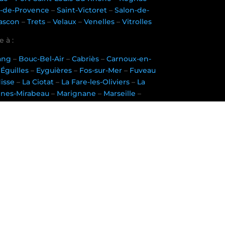
-de-Provence
–
Saint-Victoret
–
Salon-de-
ascon
–
Trets
–
Velaux
–
Venelles
–
Vitrolles
 à :
tang
–
Bouc-Bel-Air
–
Cabriès
–
Carnoux-en-
–
Éguilles
–
Eyguières
–
Fos-sur-Mer
–
Fuveau
disse
–
La Ciotat
–
La Fare-les-Oliviers
–
La
nnes-Mirabeau
–
Marignane
–
Marseille
–
uc
–
Port-Saint-Louis-du-Rhône
–
Rognac
–
-de-Provence
–
Saint-Victoret
–
Salon-de-
ascon
–
Trets
–
Velaux
–
Venelles
–
Vitrolles
ules à :
tang
–
Bouc-Bel-Air
–
Cabriès
–
Carnoux-en-
–
Éguilles
–
Eyguières
–
Fos-sur-Mer
–
Fuveau
disse
–
La Ciotat
–
La Fare-les-Oliviers
–
La
nnes-Mirabeau
–
Marignane
–
Marseille
–
uc
–
Port-Saint-Louis-du-Rhône
–
Rognac
–
-de-Provence
–
Saint-Victoret
–
Salon-de-