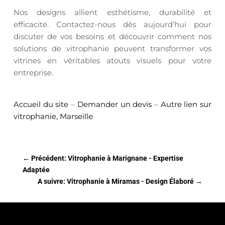
Nos designs allient esthétisme, durabilité et
efficacité. Contactez-nous dès aujourd’hui pour
discuter de vos besoins et découvrir comment nos
solutions de vitrophanie peuvent transformer vos
vitrines en véritables atouts visuels pour votre
entreprise.
Accueil du site
–
Demander un devis
–
Autre lien sur
vitrophanie, Marseille
←
Précédent: Vitrophanie à Marignane - Expertise
Adaptée
A suivre: Vitrophanie à Miramas - Design Élaboré
→