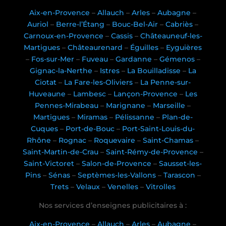
Aix-en-Provence
–
Allauch
–
Arles
–
Aubagne
–
Auriol
–
Berre-l’Étang
–
Bouc-Bel-Air
–
Cabriès
–
Carnoux-en-Provence
–
Cassis
–
Châteauneuf-les-
Martigues
–
Châteaurenard
–
Éguilles
–
Eyguières
–
Fos-sur-Mer
–
Fuveau
–
Gardanne
–
Gémenos
–
Gignac-la-Nerthe
–
Istres
–
La Bouilladisse
–
La
Ciotat
–
La Fare-les-Oliviers
–
La Penne-sur-
Huveaune
–
Lambesc
–
Lançon-Provence
–
Les
Pennes-Mirabeau
–
Marignane
–
Marseille
–
Martigues
–
Miramas
–
Pélissanne
–
Plan-de-
Cuques
–
Port-de-Bouc
–
Port-Saint-Louis-du-
Rhône
–
Rognac
–
Roquevaire
–
Saint-Chamas
–
Saint-Martin-de-Crau
–
Saint-Rémy-de-Provence
–
Saint-Victoret
–
Salon-de-Provence
–
Sausset-les-
Pins
–
Sénas
–
Septèmes-les-Vallons
–
Tarascon
–
Trets
–
Velaux
–
Venelles
–
Vitrolles
Nos services d’enseignes publicitaires à :
Aix-en-Provence
–
Allauch
–
Arles
–
Aubagne
–