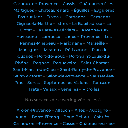
Carnoux-en-Provence
–
Cassis
–
Châteauneuf-les-
Martigues
–
Châteaurenard
–
Éguilles
–
Eyguières
–
Fos-sur-Mer
–
Fuveau
–
Gardanne
–
Gémenos
–
Gignac-la-Nerthe
–
Istres
–
La Bouilladisse
–
La
Ciotat
–
La Fare-les-Oliviers
–
La Penne-sur-
Huveaune
–
Lambesc
–
Lançon-Provence
–
Les
Pennes-Mirabeau
–
Marignane
–
Marseille
–
Martigues
–
Miramas
–
Pélissanne
–
Plan-de-
Cuques
–
Port-de-Bouc
–
Port-Saint-Louis-du-
Rhône
–
Rognac
–
Roquevaire
–
Saint-Chamas
–
Saint-Martin-de-Crau
–
Saint-Rémy-de-Provence
–
Saint-Victoret
–
Salon-de-Provence
–
Sausset-les-
Pins
–
Sénas
–
Septèmes-les-Vallons
–
Tarascon
–
Trets
–
Velaux
–
Venelles
–
Vitrolles
Nos services de covering véhicules à :
Aix-en-Provence
–
Allauch
–
Arles
–
Aubagne
–
Auriol
–
Berre-l’Étang
–
Bouc-Bel-Air
–
Cabriès
–
Carnoux-en-Provence
–
Cassis
–
Châteauneuf-les-