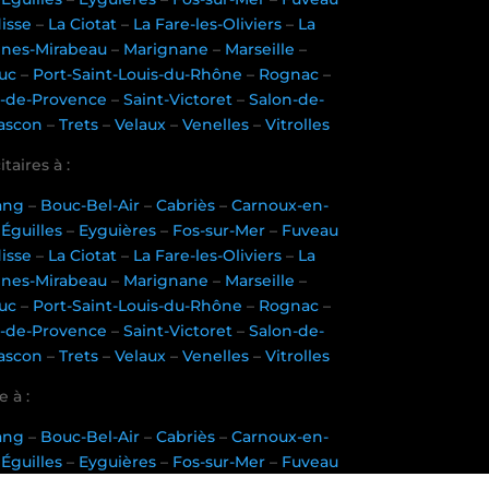
disse
–
La Ciotat
–
La Fare-les-Oliviers
–
La
nnes-Mirabeau
–
Marignane
–
Marseille
–
uc
–
Port-Saint-Louis-du-Rhône
–
Rognac
–
-de-Provence
–
Saint-Victoret
–
Salon-de-
ascon
–
Trets
–
Velaux
–
Venelles
–
Vitrolles
taires à :
tang
–
Bouc-Bel-Air
–
Cabriès
–
Carnoux-en-
–
Éguilles
–
Eyguières
–
Fos-sur-Mer
–
Fuveau
disse
–
La Ciotat
–
La Fare-les-Oliviers
–
La
nnes-Mirabeau
–
Marignane
–
Marseille
–
uc
–
Port-Saint-Louis-du-Rhône
–
Rognac
–
-de-Provence
–
Saint-Victoret
–
Salon-de-
ascon
–
Trets
–
Velaux
–
Venelles
–
Vitrolles
 à :
tang
–
Bouc-Bel-Air
–
Cabriès
–
Carnoux-en-
–
Éguilles
–
Eyguières
–
Fos-sur-Mer
–
Fuveau
disse
–
La Ciotat
–
La Fare-les-Oliviers
–
La