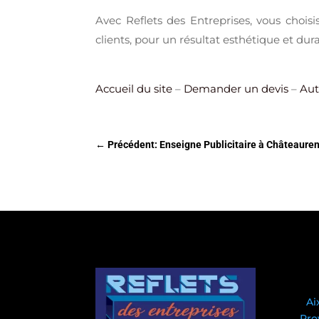
Avec Reflets des Entreprises, vous chois
clients, pour un résultat esthétique et dura
Accueil du site
–
Demander un devis
–
Aut
←
Précédent: Enseigne Publicitaire à Châteauren
Ai
Pro