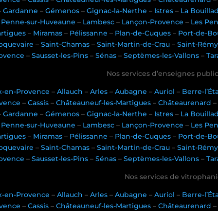
–
Gardanne
–
Gémenos
–
Gignac-la-Nerthe
–
Istres
–
La Bouilla
Penne-sur-Huveaune
–
Lambesc
–
Lançon-Provence
–
Les Pe
rtigues
–
Miramas
–
Pélissanne
–
Plan-de-Cuques
–
Port-de-Bo
oquevaire
–
Saint-Chamas
–
Saint-Martin-de-Crau
–
Saint-Rémy
ovence
–
Sausset-les-Pins
–
Sénas
–
Septèmes-les-Vallons
–
Tar
Nos services d’enseignes publici
x-en-Provence
–
Allauch
–
Arles
–
Aubagne
–
Auriol
–
Berre-l’É
vence
–
Cassis
–
Châteauneuf-les-Martigues
–
Châteaurenard
–
Gardanne
–
Gémenos
–
Gignac-la-Nerthe
–
Istres
–
La Bouilla
Penne-sur-Huveaune
–
Lambesc
–
Lançon-Provence
–
Les Pe
rtigues
–
Miramas
–
Pélissanne
–
Plan-de-Cuques
–
Port-de-Bo
oquevaire
–
Saint-Chamas
–
Saint-Martin-de-Crau
–
Saint-Rémy
ovence
–
Sausset-les-Pins
–
Sénas
–
Septèmes-les-Vallons
–
Tar
Nos services de vitrophanie
x-en-Provence
–
Allauch
–
Arles
–
Aubagne
–
Auriol
–
Berre-l’É
vence
–
Cassis
–
Châteauneuf-les-Martigues
–
Châteaurenard
–
Gardanne
–
Gémenos
–
Gignac-la-Nerthe
–
Istres
–
La Bouilla