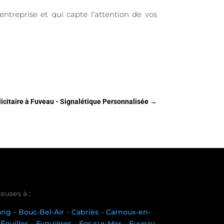
entreprise et qui capte l’attention de vos
licitaire à Fuveau - Signalétique Personnalisée
→
euses à :
tang
–
Bouc-Bel-Air
–
Cabriès
–
Carnoux-en-
–
Éguilles
–
Eyguières
–
Fos-sur-Mer
–
Fuveau