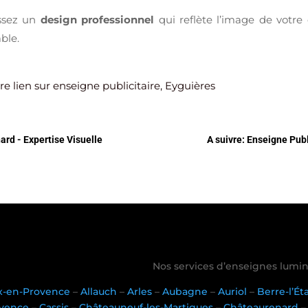
issez un
design professionnel
qui reflète l’image de votre 
ble.
re lien sur enseigne publicitaire, Eyguières
ard - Expertise Visuelle
A suivre: Enseigne Pub
Nos services d’enseignes lumin
x-en-Provence
–
Allauch
–
Arles
–
Aubagne
–
Auriol
–
Berre-l’É
vence
–
Cassis
–
Châteauneuf-les-Martigues
–
Châteaurenard