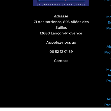
Adresse
Ma
ZI des sardenas, 805 Allées des
R
Suilles
Pr
13680 Lançon-Provence
Appelez-nous au
Ai
06 52 12 01 59
Pro
Contact
Ma
R
Pr
Ai
Pro