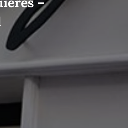
uières –
l