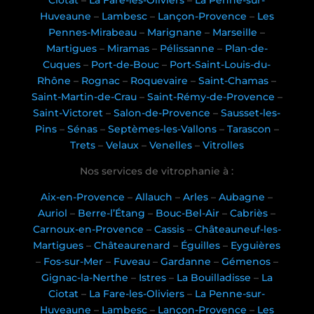
Ciotat
–
La Fare-les-Oliviers
–
La Penne-sur-
Huveaune
–
Lambesc
–
Lançon-Provence
–
Les
Pennes-Mirabeau
–
Marignane
–
Marseille
–
Martigues
–
Miramas
–
Pélissanne
–
Plan-de-
Cuques
–
Port-de-Bouc
–
Port-Saint-Louis-du-
Rhône
–
Rognac
–
Roquevaire
–
Saint-Chamas
–
Saint-Martin-de-Crau
–
Saint-Rémy-de-Provence
–
Saint-Victoret
–
Salon-de-Provence
–
Sausset-les-
Pins
–
Sénas
–
Septèmes-les-Vallons
–
Tarascon
–
Trets
–
Velaux
–
Venelles
–
Vitrolles
Nos services de vitrophanie à :
Aix-en-Provence
–
Allauch
–
Arles
–
Aubagne
–
Auriol
–
Berre-l’Étang
–
Bouc-Bel-Air
–
Cabriès
–
Carnoux-en-Provence
–
Cassis
–
Châteauneuf-les-
Martigues
–
Châteaurenard
–
Éguilles
–
Eyguières
–
Fos-sur-Mer
–
Fuveau
–
Gardanne
–
Gémenos
–
Gignac-la-Nerthe
–
Istres
–
La Bouilladisse
–
La
Ciotat
–
La Fare-les-Oliviers
–
La Penne-sur-
Huveaune
–
Lambesc
–
Lançon-Provence
–
Les