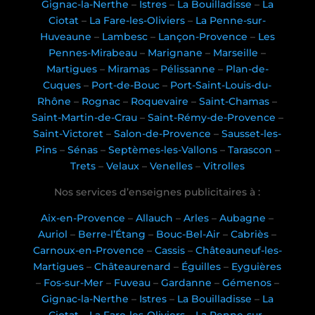
Gignac-la-Nerthe
–
Istres
–
La Bouilladisse
–
La
Ciotat
–
La Fare-les-Oliviers
–
La Penne-sur-
Huveaune
–
Lambesc
–
Lançon-Provence
–
Les
Pennes-Mirabeau
–
Marignane
–
Marseille
–
Martigues
–
Miramas
–
Pélissanne
–
Plan-de-
Cuques
–
Port-de-Bouc
–
Port-Saint-Louis-du-
Rhône
–
Rognac
–
Roquevaire
–
Saint-Chamas
–
Saint-Martin-de-Crau
–
Saint-Rémy-de-Provence
–
Saint-Victoret
–
Salon-de-Provence
–
Sausset-les-
Pins
–
Sénas
–
Septèmes-les-Vallons
–
Tarascon
–
Trets
–
Velaux
–
Venelles
–
Vitrolles
Nos services d’enseignes publicitaires à :
Aix-en-Provence
–
Allauch
–
Arles
–
Aubagne
–
Auriol
–
Berre-l’Étang
–
Bouc-Bel-Air
–
Cabriès
–
Carnoux-en-Provence
–
Cassis
–
Châteauneuf-les-
Martigues
–
Châteaurenard
–
Éguilles
–
Eyguières
–
Fos-sur-Mer
–
Fuveau
–
Gardanne
–
Gémenos
–
Gignac-la-Nerthe
–
Istres
–
La Bouilladisse
–
La