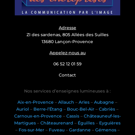
Adresse
ZI des sardenas, 805 Allées des Suilles
13680 Lançon-Provence
Appelez-nous au
06 52 12 01 59
Contact
Nos services d’enseignes lumineuses à :
Aix-en-Provence
–
Allauch
–
Arles
–
Aubagne
–
Auriol
–
Berre-l’Étang
–
Bouc-Bel-Air
–
Cabriès
–
Carnoux-en-Provence
–
Cassis
–
Châteauneuf-les-
Martigues
–
Châteaurenard
–
Éguilles
–
Eyguières
–
Fos-sur-Mer
–
Fuveau
–
Gardanne
–
Gémenos
–