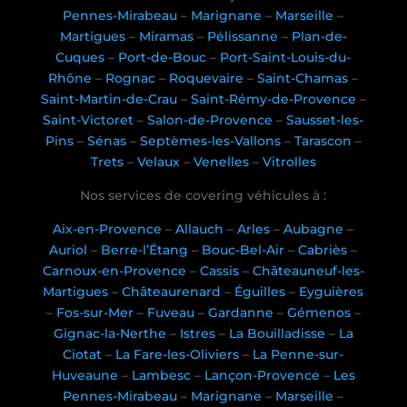
Pennes-Mirabeau
–
Marignane
–
Marseille
–
Martigues
–
Miramas
–
Pélissanne
–
Plan-de-
Cuques
–
Port-de-Bouc
–
Port-Saint-Louis-du-
Rhône
–
Rognac
–
Roquevaire
–
Saint-Chamas
–
Saint-Martin-de-Crau
–
Saint-Rémy-de-Provence
–
Saint-Victoret
–
Salon-de-Provence
–
Sausset-les-
Pins
–
Sénas
–
Septèmes-les-Vallons
–
Tarascon
–
Trets
–
Velaux
–
Venelles
–
Vitrolles
Nos services de covering véhicules à :
Aix-en-Provence
–
Allauch
–
Arles
–
Aubagne
–
Auriol
–
Berre-l’Étang
–
Bouc-Bel-Air
–
Cabriès
–
Carnoux-en-Provence
–
Cassis
–
Châteauneuf-les-
Martigues
–
Châteaurenard
–
Éguilles
–
Eyguières
–
Fos-sur-Mer
–
Fuveau
–
Gardanne
–
Gémenos
–
Gignac-la-Nerthe
–
Istres
–
La Bouilladisse
–
La
Ciotat
–
La Fare-les-Oliviers
–
La Penne-sur-
Huveaune
–
Lambesc
–
Lançon-Provence
–
Les
Pennes-Mirabeau
–
Marignane
–
Marseille
–