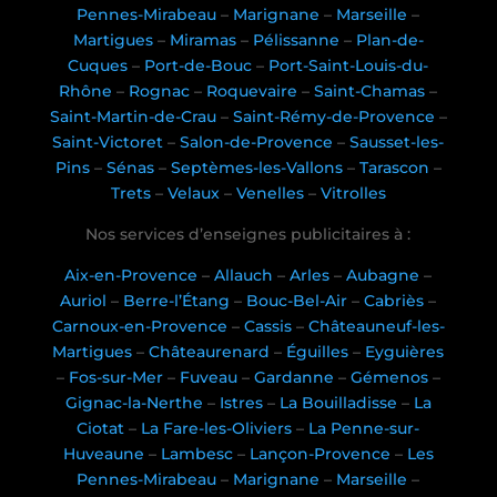
Pennes-Mirabeau
–
Marignane
–
Marseille
–
Martigues
–
Miramas
–
Pélissanne
–
Plan-de-
Cuques
–
Port-de-Bouc
–
Port-Saint-Louis-du-
Rhône
–
Rognac
–
Roquevaire
–
Saint-Chamas
–
Saint-Martin-de-Crau
–
Saint-Rémy-de-Provence
–
Saint-Victoret
–
Salon-de-Provence
–
Sausset-les-
Pins
–
Sénas
–
Septèmes-les-Vallons
–
Tarascon
–
Trets
–
Velaux
–
Venelles
–
Vitrolles
Nos services d’enseignes publicitaires à :
Aix-en-Provence
–
Allauch
–
Arles
–
Aubagne
–
Auriol
–
Berre-l’Étang
–
Bouc-Bel-Air
–
Cabriès
–
Carnoux-en-Provence
–
Cassis
–
Châteauneuf-les-
Martigues
–
Châteaurenard
–
Éguilles
–
Eyguières
–
Fos-sur-Mer
–
Fuveau
–
Gardanne
–
Gémenos
–
Gignac-la-Nerthe
–
Istres
–
La Bouilladisse
–
La
Ciotat
–
La Fare-les-Oliviers
–
La Penne-sur-
Huveaune
–
Lambesc
–
Lançon-Provence
–
Les
Pennes-Mirabeau
–
Marignane
–
Marseille
–