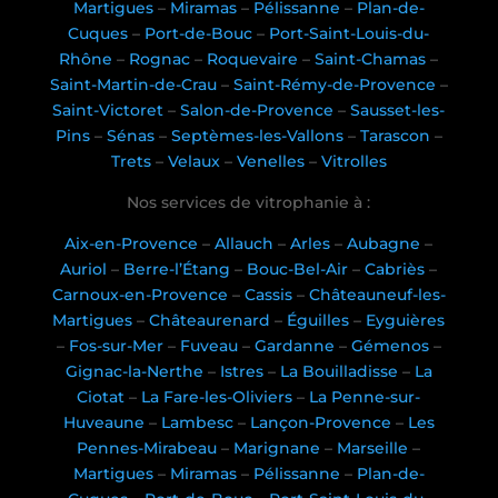
Martigues
–
Miramas
–
Pélissanne
–
Plan-de-
Cuques
–
Port-de-Bouc
–
Port-Saint-Louis-du-
Rhône
–
Rognac
–
Roquevaire
–
Saint-Chamas
–
Saint-Martin-de-Crau
–
Saint-Rémy-de-Provence
–
Saint-Victoret
–
Salon-de-Provence
–
Sausset-les-
Pins
–
Sénas
–
Septèmes-les-Vallons
–
Tarascon
–
Trets
–
Velaux
–
Venelles
–
Vitrolles
Nos services de vitrophanie à :
Aix-en-Provence
–
Allauch
–
Arles
–
Aubagne
–
Auriol
–
Berre-l’Étang
–
Bouc-Bel-Air
–
Cabriès
–
Carnoux-en-Provence
–
Cassis
–
Châteauneuf-les-
Martigues
–
Châteaurenard
–
Éguilles
–
Eyguières
–
Fos-sur-Mer
–
Fuveau
–
Gardanne
–
Gémenos
–
Gignac-la-Nerthe
–
Istres
–
La Bouilladisse
–
La
Ciotat
–
La Fare-les-Oliviers
–
La Penne-sur-
Huveaune
–
Lambesc
–
Lançon-Provence
–
Les
Pennes-Mirabeau
–
Marignane
–
Marseille
–
Martigues
–
Miramas
–
Pélissanne
–
Plan-de-