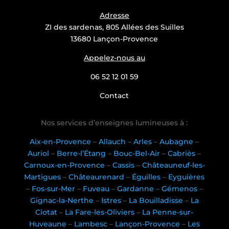
Adresse
ZI des sardenas, 805 Allées des Suilles
13680 Lançon-Provence
Appelez-nous au
06 52 12 01 59
Contact
Nos services d’enseignes lumineuses à :
Aix-en-Provence
–
Allauch
–
Arles
–
Aubagne
–
Auriol
–
Berre-l’Étang
–
Bouc-Bel-Air
–
Cabriès
–
Carnoux-en-Provence
–
Cassis
–
Châteauneuf-les-
Martigues
–
Châteaurenard
–
Éguilles
–
Eyguières
–
Fos-sur-Mer
–
Fuveau
–
Gardanne
–
Gémenos
–
Gignac-la-Nerthe
–
Istres
–
La Bouilladisse
–
La
Ciotat
–
La Fare-les-Oliviers
–
La Penne-sur-
Huveaune
–
Lambesc
–
Lançon-Provence
–
Les