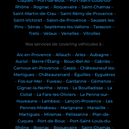
Cuques
–
Port-de-Bouc
–
Port-Saint-Louis-du-
Rhône
–
Rognac
–
Roquevaire
–
Saint-Chamas
–
Saint-Martin-de-Crau
–
Saint-Rémy-de-Provence
–
Saint-Victoret
–
Salon-de-Provence
–
Sausset-les-
Pins
–
Sénas
–
Septèmes-les-Vallons
–
Tarascon
–
Trets
–
Velaux
–
Venelles
–
Vitrolles
Nos services de covering véhicules à :
Aix-en-Provence
–
Allauch
–
Arles
–
Aubagne
–
Auriol
–
Berre-l’Étang
–
Bouc-Bel-Air
–
Cabriès
–
Carnoux-en-Provence
–
Cassis
–
Châteauneuf-les-
Martigues
–
Châteaurenard
–
Éguilles
–
Eyguières
–
Fos-sur-Mer
–
Fuveau
–
Gardanne
–
Gémenos
–
Gignac-la-Nerthe
–
Istres
–
La Bouilladisse
–
La
Ciotat
–
La Fare-les-Oliviers
–
La Penne-sur-
Huveaune
–
Lambesc
–
Lançon-Provence
–
Les
Pennes-Mirabeau
–
Marignane
–
Marseille
–
Martigues
–
Miramas
–
Pélissanne
–
Plan-de-
Cuques
–
Port-de-Bouc
–
Port-Saint-Louis-du-
Rhône
–
Rognac
–
Roquevaire
–
Saint-Chamas
–