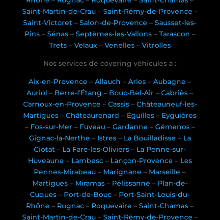
Rhône
–
Rognac
–
Roquevaire
–
Saint-Chamas
–
Saint-Martin-de-Crau
–
Saint-Rémy-de-Provence
–
Saint-Victoret
–
Salon-de-Provence
–
Sausset-les-
Pins
–
Sénas
–
Septèmes-les-Vallons
–
Tarascon
–
Trets
–
Velaux
–
Venelles
–
Vitrolles
Nos services de covering véhicules à :
Aix-en-Provence
–
Allauch
–
Arles
–
Aubagne
–
Auriol
–
Berre-l’Étang
–
Bouc-Bel-Air
–
Cabriès
–
Carnoux-en-Provence
–
Cassis
–
Châteauneuf-les-
Martigues
–
Châteaurenard
–
Éguilles
–
Eyguières
–
Fos-sur-Mer
–
Fuveau
–
Gardanne
–
Gémenos
–
Gignac-la-Nerthe
–
Istres
–
La Bouilladisse
–
La
Ciotat
–
La Fare-les-Oliviers
–
La Penne-sur-
Huveaune
–
Lambesc
–
Lançon-Provence
–
Les
Pennes-Mirabeau
–
Marignane
–
Marseille
–
Martigues
–
Miramas
–
Pélissanne
–
Plan-de-
Cuques
–
Port-de-Bouc
–
Port-Saint-Louis-du-
Rhône
–
Rognac
–
Roquevaire
–
Saint-Chamas
–
Saint-Martin-de-Crau
–
Saint-Rémy-de-Provence
–