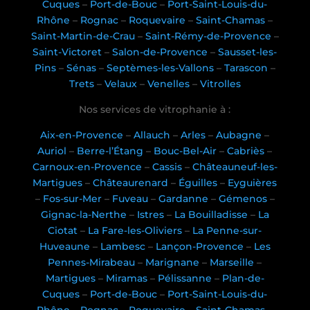
Cuques
–
Port-de-Bouc
–
Port-Saint-Louis-du-
Rhône
–
Rognac
–
Roquevaire
–
Saint-Chamas
–
Saint-Martin-de-Crau
–
Saint-Rémy-de-Provence
–
Saint-Victoret
–
Salon-de-Provence
–
Sausset-les-
Pins
–
Sénas
–
Septèmes-les-Vallons
–
Tarascon
–
Trets
–
Velaux
–
Venelles
–
Vitrolles
Nos services de vitrophanie à :
Aix-en-Provence
–
Allauch
–
Arles
–
Aubagne
–
Auriol
–
Berre-l’Étang
–
Bouc-Bel-Air
–
Cabriès
–
Carnoux-en-Provence
–
Cassis
–
Châteauneuf-les-
Martigues
–
Châteaurenard
–
Éguilles
–
Eyguières
–
Fos-sur-Mer
–
Fuveau
–
Gardanne
–
Gémenos
–
Gignac-la-Nerthe
–
Istres
–
La Bouilladisse
–
La
Ciotat
–
La Fare-les-Oliviers
–
La Penne-sur-
Huveaune
–
Lambesc
–
Lançon-Provence
–
Les
Pennes-Mirabeau
–
Marignane
–
Marseille
–
Martigues
–
Miramas
–
Pélissanne
–
Plan-de-
Cuques
–
Port-de-Bouc
–
Port-Saint-Louis-du-