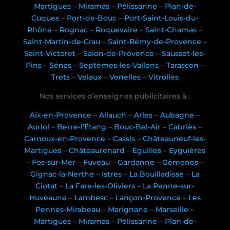
Martigues
–
Miramas
–
Pélissanne
–
Plan-de-
Cuques
–
Port-de-Bouc
–
Port-Saint-Louis-du-
Rhône
–
Rognac
–
Roquevaire
–
Saint-Chamas
–
Saint-Martin-de-Crau
–
Saint-Rémy-de-Provence
–
Saint-Victoret
–
Salon-de-Provence
–
Sausset-les-
Pins
–
Sénas
–
Septèmes-les-Vallons
–
Tarascon
–
Trets
–
Velaux
–
Venelles
–
Vitrolles
Nos services d’enseignes publicitaires à :
Aix-en-Provence
–
Allauch
–
Arles
–
Aubagne
–
Auriol
–
Berre-l’Étang
–
Bouc-Bel-Air
–
Cabriès
–
Carnoux-en-Provence
–
Cassis
–
Châteauneuf-les-
Martigues
–
Châteaurenard
–
Éguilles
–
Eyguières
–
Fos-sur-Mer
–
Fuveau
–
Gardanne
–
Gémenos
–
Gignac-la-Nerthe
–
Istres
–
La Bouilladisse
–
La
Ciotat
–
La Fare-les-Oliviers
–
La Penne-sur-
Huveaune
–
Lambesc
–
Lançon-Provence
–
Les
Pennes-Mirabeau
–
Marignane
–
Marseille
–
Martigues
–
Miramas
–
Pélissanne
–
Plan-de-