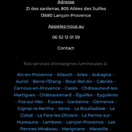
Adresse
ZI des sardenas, 805 Allées des Suilles
13680 Lançon-Provence
Appelez-nous au
06 52 12 01 59
Contact
Nos services d’enseignes lumineuses à :
Aix-en-Provence
–
Allauch
–
Arles
–
Aubagne
–
Auriol
–
Berre-l’Étang
–
Bouc-Bel-Air
–
Cabriès
–
Carnoux-en-Provence
–
Cassis
–
Châteauneuf-les-
Martigues
–
Châteaurenard
–
Éguilles
–
Eyguières
–
Fos-sur-Mer
–
Fuveau
–
Gardanne
–
Gémenos
–
Gignac-la-Nerthe
–
Istres
–
La Bouilladisse
–
La
Ciotat
–
La Fare-les-Oliviers
–
La Penne-sur-
Huveaune
–
Lambesc
–
Lançon-Provence
–
Les
Pennes-Mirabeau
–
Marignane
–
Marseille
–