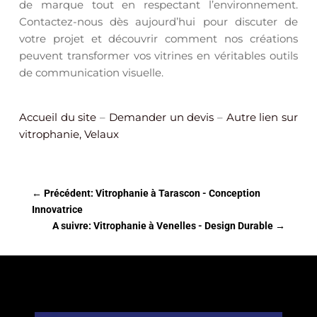
de marque tout en respectant l’environnement.
Contactez-nous dès aujourd’hui pour discuter de
votre projet et découvrir comment nos créations
peuvent transformer vos vitrines en véritables outils
de communication visuelle.
Accueil du site
–
Demander un devis
–
Autre lien sur
vitrophanie, Velaux
←
Précédent: Vitrophanie à Tarascon - Conception
Innovatrice
A suivre: Vitrophanie à Venelles - Design Durable
→