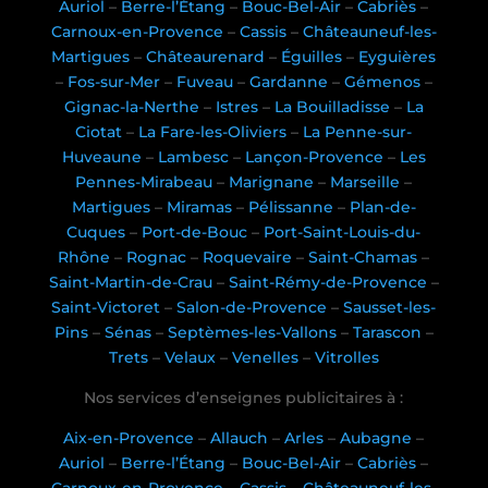
Auriol
–
Berre-l’Étang
–
Bouc-Bel-Air
–
Cabriès
–
Carnoux-en-Provence
–
Cassis
–
Châteauneuf-les-
Martigues
–
Châteaurenard
–
Éguilles
–
Eyguières
–
Fos-sur-Mer
–
Fuveau
–
Gardanne
–
Gémenos
–
Gignac-la-Nerthe
–
Istres
–
La Bouilladisse
–
La
Ciotat
–
La Fare-les-Oliviers
–
La Penne-sur-
Huveaune
–
Lambesc
–
Lançon-Provence
–
Les
Pennes-Mirabeau
–
Marignane
–
Marseille
–
Martigues
–
Miramas
–
Pélissanne
–
Plan-de-
Cuques
–
Port-de-Bouc
–
Port-Saint-Louis-du-
Rhône
–
Rognac
–
Roquevaire
–
Saint-Chamas
–
Saint-Martin-de-Crau
–
Saint-Rémy-de-Provence
–
Saint-Victoret
–
Salon-de-Provence
–
Sausset-les-
Pins
–
Sénas
–
Septèmes-les-Vallons
–
Tarascon
–
Trets
–
Velaux
–
Venelles
–
Vitrolles
Nos services d’enseignes publicitaires à :
Aix-en-Provence
–
Allauch
–
Arles
–
Aubagne
–
Auriol
–
Berre-l’Étang
–
Bouc-Bel-Air
–
Cabriès
–