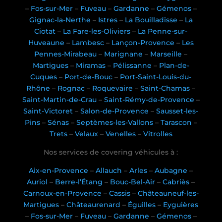
–
Fos-sur-Mer
–
Fuveau
–
Gardanne
–
Gémenos
–
Gignac-la-Nerthe
–
Istres
–
La Bouilladisse
–
La
Ciotat
–
La Fare-les-Oliviers
–
La Penne-sur-
Huveaune
–
Lambesc
–
Lançon-Provence
–
Les
Pennes-Mirabeau
–
Marignane
–
Marseille
–
Martigues
–
Miramas
–
Pélissanne
–
Plan-de-
Cuques
–
Port-de-Bouc
–
Port-Saint-Louis-du-
Rhône
–
Rognac
–
Roquevaire
–
Saint-Chamas
–
Saint-Martin-de-Crau
–
Saint-Rémy-de-Provence
–
Saint-Victoret
–
Salon-de-Provence
–
Sausset-les-
Pins
–
Sénas
–
Septèmes-les-Vallons
–
Tarascon
–
Trets
–
Velaux
–
Venelles
–
Vitrolles
Nos services de covering véhicules à :
Aix-en-Provence
–
Allauch
–
Arles
–
Aubagne
–
Auriol
–
Berre-l’Étang
–
Bouc-Bel-Air
–
Cabriès
–
Carnoux-en-Provence
–
Cassis
–
Châteauneuf-les-
Martigues
–
Châteaurenard
–
Éguilles
–
Eyguières
–
Fos-sur-Mer
–
Fuveau
–
Gardanne
–
Gémenos
–