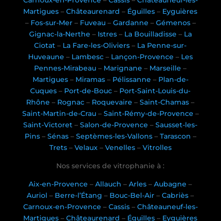
Carnoux-en-Provence
–
Cassis
–
Châteauneuf-les-
Martigues
–
Châteaurenard
–
Éguilles
–
Eyguières
–
Fos-sur-Mer
–
Fuveau
–
Gardanne
–
Gémenos
–
Gignac-la-Nerthe
–
Istres
–
La Bouilladisse
–
La
Ciotat
–
La Fare-les-Oliviers
–
La Penne-sur-
Huveaune
–
Lambesc
–
Lançon-Provence
–
Les
Pennes-Mirabeau
–
Marignane
–
Marseille
–
Martigues
–
Miramas
–
Pélissanne
–
Plan-de-
Cuques
–
Port-de-Bouc
–
Port-Saint-Louis-du-
Rhône
–
Rognac
–
Roquevaire
–
Saint-Chamas
–
Saint-Martin-de-Crau
–
Saint-Rémy-de-Provence
–
Saint-Victoret
–
Salon-de-Provence
–
Sausset-les-
Pins
–
Sénas
–
Septèmes-les-Vallons
–
Tarascon
–
Trets
–
Velaux
–
Venelles
–
Vitrolles
Nos services de vitrophanie à :
Aix-en-Provence
–
Allauch
–
Arles
–
Aubagne
–
Auriol
–
Berre-l’Étang
–
Bouc-Bel-Air
–
Cabriès
–
Carnoux-en-Provence
–
Cassis
–
Châteauneuf-les-
Martigues
–
Châteaurenard
–
Éguilles
–
Eyguières