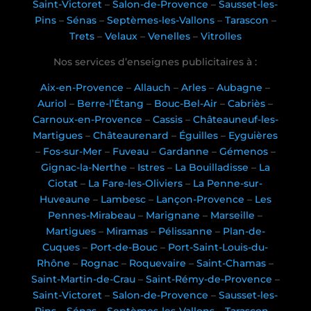
Saint-Victoret
–
Salon-de-Provence
–
Sausset-les-
Pins
–
Sénas
–
Septèmes-les-Vallons
–
Tarascon
–
Trets
–
Velaux
–
Venelles
–
Vitrolles
Nos services d’enseignes publicitaires à :
Aix-en-Provence
–
Allauch
–
Arles
–
Aubagne
–
Auriol
–
Berre-l’Étang
–
Bouc-Bel-Air
–
Cabriès
–
Carnoux-en-Provence
–
Cassis
–
Châteauneuf-les-
Martigues
–
Châteaurenard
–
Éguilles
–
Eyguières
–
Fos-sur-Mer
–
Fuveau
–
Gardanne
–
Gémenos
–
Gignac-la-Nerthe
–
Istres
–
La Bouilladisse
–
La
Ciotat
–
La Fare-les-Oliviers
–
La Penne-sur-
Huveaune
–
Lambesc
–
Lançon-Provence
–
Les
Pennes-Mirabeau
–
Marignane
–
Marseille
–
Martigues
–
Miramas
–
Pélissanne
–
Plan-de-
Cuques
–
Port-de-Bouc
–
Port-Saint-Louis-du-
Rhône
–
Rognac
–
Roquevaire
–
Saint-Chamas
–
Saint-Martin-de-Crau
–
Saint-Rémy-de-Provence
–
Saint-Victoret
–
Salon-de-Provence
–
Sausset-les-
Pins
–
Sénas
–
Septèmes-les-Vallons
–
Tarascon
–