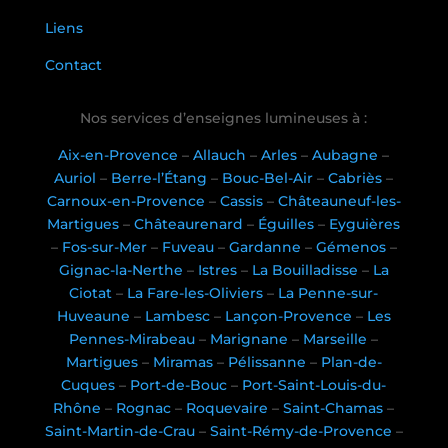
Liens
Contact
Nos services d’enseignes lumineuses à :
Aix-en-Provence
–
Allauch
–
Arles
–
Aubagne
–
Auriol
–
Berre-l’Étang
–
Bouc-Bel-Air
–
Cabriès
–
Carnoux-en-Provence
–
Cassis
–
Châteauneuf-les-
Martigues
–
Châteaurenard
–
Éguilles
–
Eyguières
–
Fos-sur-Mer
–
Fuveau
–
Gardanne
–
Gémenos
–
Gignac-la-Nerthe
–
Istres
–
La Bouilladisse
–
La
Ciotat
–
La Fare-les-Oliviers
–
La Penne-sur-
Huveaune
–
Lambesc
–
Lançon-Provence
–
Les
Pennes-Mirabeau
–
Marignane
–
Marseille
–
Martigues
–
Miramas
–
Pélissanne
–
Plan-de-
Cuques
–
Port-de-Bouc
–
Port-Saint-Louis-du-
Rhône
–
Rognac
–
Roquevaire
–
Saint-Chamas
–
Saint-Martin-de-Crau
–
Saint-Rémy-de-Provence
–