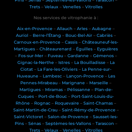
Trets
–
Velaux
–
Venelles
–
Vitrolles
Nos services de vitrophanie à :
Aix-en-Provence
–
Allauch
–
Arles
–
Aubagne
–
Auriol
–
Berre-l’Étang
–
Bouc-Bel-Air
–
Cabriès
–
Carnoux-en-Provence
–
Cassis
–
Châteauneuf-les-
Martigues
–
Châteaurenard
–
Éguilles
–
Eyguières
–
Fos-sur-Mer
–
Fuveau
–
Gardanne
–
Gémenos
–
Gignac-la-Nerthe
–
Istres
–
La Bouilladisse
–
La
Ciotat
–
La Fare-les-Oliviers
–
La Penne-sur-
Huveaune
–
Lambesc
–
Lançon-Provence
–
Les
Pennes-Mirabeau
–
Marignane
–
Marseille
–
Martigues
–
Miramas
–
Pélissanne
–
Plan-de-
Cuques
–
Port-de-Bouc
–
Port-Saint-Louis-du-
Rhône
–
Rognac
–
Roquevaire
–
Saint-Chamas
–
Saint-Martin-de-Crau
–
Saint-Rémy-de-Provence
–
Saint-Victoret
–
Salon-de-Provence
–
Sausset-les-
Pins
–
Sénas
–
Septèmes-les-Vallons
–
Tarascon
–
Trets
–
Velaux
–
Venelles
–
Vitrolles