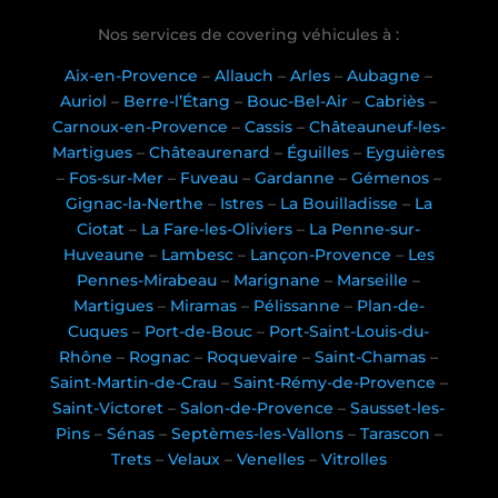
Nos services de covering véhicules à :
Aix-en-Provence
–
Allauch
–
Arles
–
Aubagne
–
Auriol
–
Berre-l’Étang
–
Bouc-Bel-Air
–
Cabriès
–
Carnoux-en-Provence
–
Cassis
–
Châteauneuf-les-
Martigues
–
Châteaurenard
–
Éguilles
–
Eyguières
–
Fos-sur-Mer
–
Fuveau
–
Gardanne
–
Gémenos
–
Gignac-la-Nerthe
–
Istres
–
La Bouilladisse
–
La
Ciotat
–
La Fare-les-Oliviers
–
La Penne-sur-
Huveaune
–
Lambesc
–
Lançon-Provence
–
Les
Pennes-Mirabeau
–
Marignane
–
Marseille
–
Martigues
–
Miramas
–
Pélissanne
–
Plan-de-
Cuques
–
Port-de-Bouc
–
Port-Saint-Louis-du-
Rhône
–
Rognac
–
Roquevaire
–
Saint-Chamas
–
Saint-Martin-de-Crau
–
Saint-Rémy-de-Provence
–
Saint-Victoret
–
Salon-de-Provence
–
Sausset-les-
Pins
–
Sénas
–
Septèmes-les-Vallons
–
Tarascon
–
Trets
–
Velaux
–
Venelles
–
Vitrolles