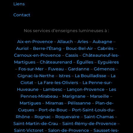
Liens
Contact
Nos services d’enseignes lumineuses à :
Aix-en-Provence
–
Allauch
–
Arles
–
Aubagne
–
Auriol
–
Berre-l’Étang
–
Bouc-Bel-Air
–
Cabriès
–
Carnoux-en-Provence
–
Cassis
–
Châteauneuf-les-
Martigues
–
Châteaurenard
–
Éguilles
–
Eyguières
–
Fos-sur-Mer
–
Fuveau
–
Gardanne
–
Gémenos
–
Gignac-la-Nerthe
–
Istres
–
La Bouilladisse
–
La
Ciotat
–
La Fare-les-Oliviers
–
La Penne-sur-
Huveaune
–
Lambesc
–
Lançon-Provence
–
Les
Pennes-Mirabeau
–
Marignane
–
Marseille
–
Martigues
–
Miramas
–
Pélissanne
–
Plan-de-
Cuques
–
Port-de-Bouc
–
Port-Saint-Louis-du-
Rhône
–
Rognac
–
Roquevaire
–
Saint-Chamas
–
Saint-Martin-de-Crau
–
Saint-Rémy-de-Provence
–
Saint-Victoret
–
Salon-de-Provence
–
Sausset-les-