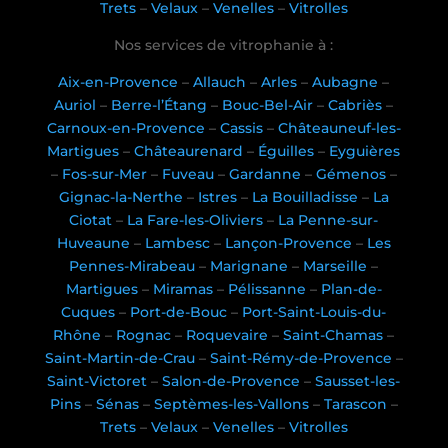
Trets
–
Velaux
–
Venelles
–
Vitrolles
Nos services de vitrophanie à :
Aix-en-Provence
–
Allauch
–
Arles
–
Aubagne
–
Auriol
–
Berre-l’Étang
–
Bouc-Bel-Air
–
Cabriès
–
Carnoux-en-Provence
–
Cassis
–
Châteauneuf-les-
Martigues
–
Châteaurenard
–
Éguilles
–
Eyguières
–
Fos-sur-Mer
–
Fuveau
–
Gardanne
–
Gémenos
–
Gignac-la-Nerthe
–
Istres
–
La Bouilladisse
–
La
Ciotat
–
La Fare-les-Oliviers
–
La Penne-sur-
Huveaune
–
Lambesc
–
Lançon-Provence
–
Les
Pennes-Mirabeau
–
Marignane
–
Marseille
–
Martigues
–
Miramas
–
Pélissanne
–
Plan-de-
Cuques
–
Port-de-Bouc
–
Port-Saint-Louis-du-
Rhône
–
Rognac
–
Roquevaire
–
Saint-Chamas
–
Saint-Martin-de-Crau
–
Saint-Rémy-de-Provence
–
Saint-Victoret
–
Salon-de-Provence
–
Sausset-les-
Pins
–
Sénas
–
Septèmes-les-Vallons
–
Tarascon
–
Trets
–
Velaux
–
Venelles
–
Vitrolles