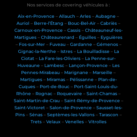
Nos services de covering véhicules à :
Aix-en-Provence
–
Allauch
–
Arles
–
Aubagne
–
Auriol
–
Berre-l’Étang
–
Bouc-Bel-Air
–
Cabriès
–
Carnoux-en-Provence
–
Cassis
–
Châteauneuf-les-
Martigues
–
Châteaurenard
–
Éguilles
–
Eyguières
–
Fos-sur-Mer
–
Fuveau
–
Gardanne
–
Gémenos
–
Gignac-la-Nerthe
–
Istres
–
La Bouilladisse
–
La
Ciotat
–
La Fare-les-Oliviers
–
La Penne-sur-
Huveaune
–
Lambesc
–
Lançon-Provence
–
Les
Pennes-Mirabeau
–
Marignane
–
Marseille
–
Martigues
–
Miramas
–
Pélissanne
–
Plan-de-
Cuques
–
Port-de-Bouc
–
Port-Saint-Louis-du-
Rhône
–
Rognac
–
Roquevaire
–
Saint-Chamas
–
Saint-Martin-de-Crau
–
Saint-Rémy-de-Provence
–
Saint-Victoret
–
Salon-de-Provence
–
Sausset-les-
Pins
–
Sénas
–
Septèmes-les-Vallons
–
Tarascon
–
Trets
–
Velaux
–
Venelles
–
Vitrolles