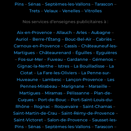
Pins
–
Sénas
–
Septèmes-les-Vallons
–
Tarascon
–
Trets
–
Velaux
–
Venelles
–
Vitrolles
Nos services d’enseignes publicitaires à :
Aix-en-Provence
–
Allauch
–
Arles
–
Aubagne
–
Auriol
–
Berre-l’Étang
–
Bouc-Bel-Air
–
Cabriès
–
Carnoux-en-Provence
–
Cassis
–
Châteauneuf-les-
Martigues
–
Châteaurenard
–
Éguilles
–
Eyguières
–
Fos-sur-Mer
–
Fuveau
–
Gardanne
–
Gémenos
–
Gignac-la-Nerthe
–
Istres
–
La Bouilladisse
–
La
Ciotat
–
La Fare-les-Oliviers
–
La Penne-sur-
Huveaune
–
Lambesc
–
Lançon-Provence
–
Les
Pennes-Mirabeau
–
Marignane
–
Marseille
–
Martigues
–
Miramas
–
Pélissanne
–
Plan-de-
Cuques
–
Port-de-Bouc
–
Port-Saint-Louis-du-
Rhône
–
Rognac
–
Roquevaire
–
Saint-Chamas
–
Saint-Martin-de-Crau
–
Saint-Rémy-de-Provence
–
Saint-Victoret
–
Salon-de-Provence
–
Sausset-les-
Pins
–
Sénas
–
Septèmes-les-Vallons
–
Tarascon
–