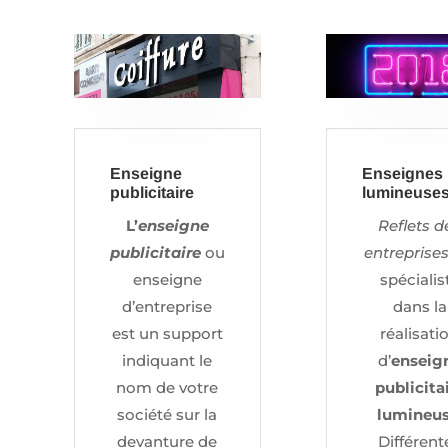
Enseigne
Enseignes
publicitaire
lumineuse
L’
enseigne
Reflets d
publicitaire
ou
entreprise
enseigne
spécialis
d’entreprise
dans la
est un support
réalisati
indiquant le
d’
enseig
nom de votre
publicita
société sur la
lumineu
devanture de
Différent