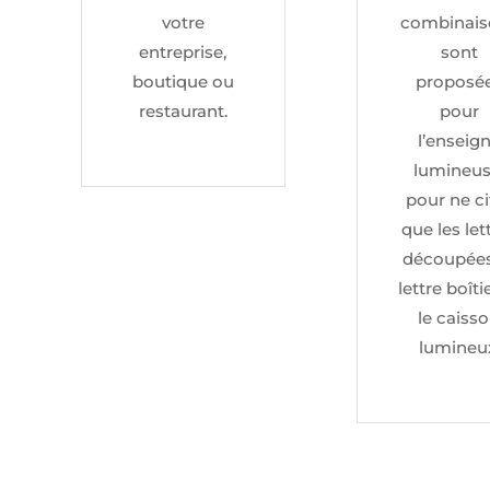
votre
combinais
entreprise,
sont
boutique ou
proposé
restaurant.
pour
l’enseig
lumineus
pour ne ci
que les let
découpées,
lettre boîti
le caiss
lumineu