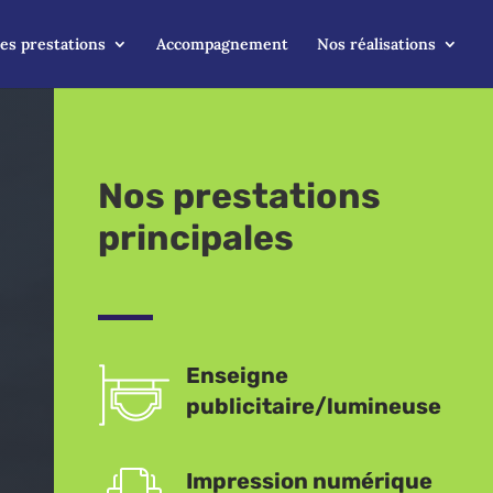
es prestations
Accompagnement
Nos réalisations
Nos prestations
principales
Enseigne
publicitaire/lumineuse
Impression numérique