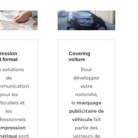
ression
Covering
t format
voiture
s solutions
Pour
de
développer
munication
votre
pour les
notoriété,
ticuliers et
le
marquage
les
publicitaire de
fessionnels
véhicule
fait
impression
partie des
mérique
sont
vecteurs de