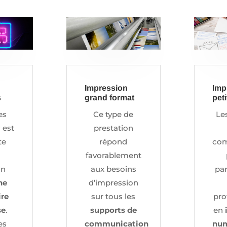
Impression
Imp
s
grand format
peti
es
Ce type de
Le
s
est
prestation
te
répond
com
favorablement
on
aux besoins
par
ne
d’impression
ire
sur tous les
pro
se
.
supports de
en
es
communication
nu