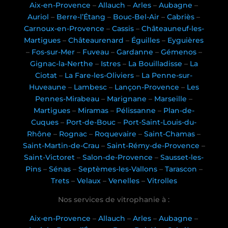
Aix-en-Provence
–
Allauch
–
Arles
–
Aubagne
–
Auriol
–
Berre-l’Étang
–
Bouc-Bel-Air
–
Cabriès
–
Carnoux-en-Provence
–
Cassis
–
Châteauneuf-les-
Martigues
–
Châteaurenard
–
Éguilles
–
Eyguières
–
Fos-sur-Mer
–
Fuveau
–
Gardanne
–
Gémenos
–
Gignac-la-Nerthe
–
Istres
–
La Bouilladisse
–
La
Ciotat
–
La Fare-les-Oliviers
–
La Penne-sur-
Huveaune
–
Lambesc
–
Lançon-Provence
–
Les
Pennes-Mirabeau
–
Marignane
–
Marseille
–
Martigues
–
Miramas
–
Pélissanne
–
Plan-de-
Cuques
–
Port-de-Bouc
–
Port-Saint-Louis-du-
Rhône
–
Rognac
–
Roquevaire
–
Saint-Chamas
–
Saint-Martin-de-Crau
–
Saint-Rémy-de-Provence
–
Saint-Victoret
–
Salon-de-Provence
–
Sausset-les-
Pins
–
Sénas
–
Septèmes-les-Vallons
–
Tarascon
–
Trets
–
Velaux
–
Venelles
–
Vitrolles
Nos services de vitrophanie à :
Aix-en-Provence
–
Allauch
–
Arles
–
Aubagne
–