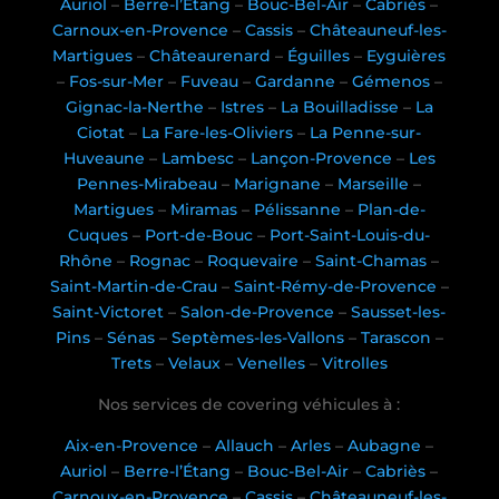
Auriol
–
Berre-l’Étang
–
Bouc-Bel-Air
–
Cabriès
–
Carnoux-en-Provence
–
Cassis
–
Châteauneuf-les-
Martigues
–
Châteaurenard
–
Éguilles
–
Eyguières
–
Fos-sur-Mer
–
Fuveau
–
Gardanne
–
Gémenos
–
Gignac-la-Nerthe
–
Istres
–
La Bouilladisse
–
La
Ciotat
–
La Fare-les-Oliviers
–
La Penne-sur-
Huveaune
–
Lambesc
–
Lançon-Provence
–
Les
Pennes-Mirabeau
–
Marignane
–
Marseille
–
Martigues
–
Miramas
–
Pélissanne
–
Plan-de-
Cuques
–
Port-de-Bouc
–
Port-Saint-Louis-du-
Rhône
–
Rognac
–
Roquevaire
–
Saint-Chamas
–
Saint-Martin-de-Crau
–
Saint-Rémy-de-Provence
–
Saint-Victoret
–
Salon-de-Provence
–
Sausset-les-
Pins
–
Sénas
–
Septèmes-les-Vallons
–
Tarascon
–
Trets
–
Velaux
–
Venelles
–
Vitrolles
Nos services de covering véhicules à :
Aix-en-Provence
–
Allauch
–
Arles
–
Aubagne
–
Auriol
–
Berre-l’Étang
–
Bouc-Bel-Air
–
Cabriès
–
Carnoux-en-Provence
–
Cassis
–
Châteauneuf-les-