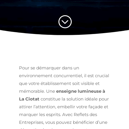
;
Pour se démarquer dans un
environnement concurrentiel, il est crucial
que votre établissement soit visible et
mémorable. Une
enseigne lumineuse à
La Ciotat
constitue la solution idéale pour
attirer l’attention, embellir votre façade et
marquer les esprits. Avec Reflets des
Entreprises, vous pouvez bénéficier d’une