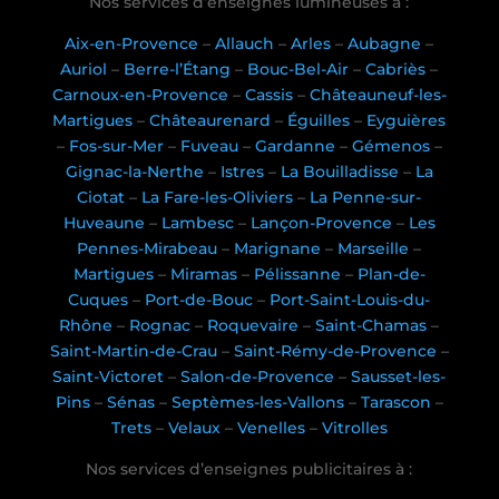
Nos services d’enseignes lumineuses à :
Aix-en-Provence
–
Allauch
–
Arles
–
Aubagne
–
Auriol
–
Berre-l’Étang
–
Bouc-Bel-Air
–
Cabriès
–
Carnoux-en-Provence
–
Cassis
–
Châteauneuf-les-
Martigues
–
Châteaurenard
–
Éguilles
–
Eyguières
–
Fos-sur-Mer
–
Fuveau
–
Gardanne
–
Gémenos
–
Gignac-la-Nerthe
–
Istres
–
La Bouilladisse
–
La
Ciotat
–
La Fare-les-Oliviers
–
La Penne-sur-
Huveaune
–
Lambesc
–
Lançon-Provence
–
Les
Pennes-Mirabeau
–
Marignane
–
Marseille
–
Martigues
–
Miramas
–
Pélissanne
–
Plan-de-
Cuques
–
Port-de-Bouc
–
Port-Saint-Louis-du-
Rhône
–
Rognac
–
Roquevaire
–
Saint-Chamas
–
Saint-Martin-de-Crau
–
Saint-Rémy-de-Provence
–
Saint-Victoret
–
Salon-de-Provence
–
Sausset-les-
Pins
–
Sénas
–
Septèmes-les-Vallons
–
Tarascon
–
Trets
–
Velaux
–
Venelles
–
Vitrolles
Nos services d’enseignes publicitaires à :