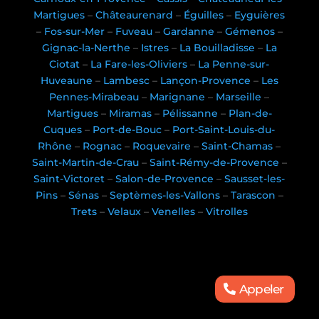
Martigues
–
Châteaurenard
–
Éguilles
–
Eyguières
–
Fos-sur-Mer
–
Fuveau
–
Gardanne
–
Gémenos
–
Gignac-la-Nerthe
–
Istres
–
La Bouilladisse
–
La
Ciotat
–
La Fare-les-Oliviers
–
La Penne-sur-
Huveaune
–
Lambesc
–
Lançon-Provence
–
Les
Pennes-Mirabeau
–
Marignane
–
Marseille
–
Martigues
–
Miramas
–
Pélissanne
–
Plan-de-
Cuques
–
Port-de-Bouc
–
Port-Saint-Louis-du-
Rhône
–
Rognac
–
Roquevaire
–
Saint-Chamas
–
Saint-Martin-de-Crau
–
Saint-Rémy-de-Provence
–
Saint-Victoret
–
Salon-de-Provence
–
Sausset-les-
Pins
–
Sénas
–
Septèmes-les-Vallons
–
Tarascon
–
Trets
–
Velaux
–
Venelles
–
Vitrolles
Appeler